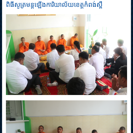
ពិធីសូត្រមន្តឡើងការិយាល័យខេត្តកំពង់ស្ពឺ