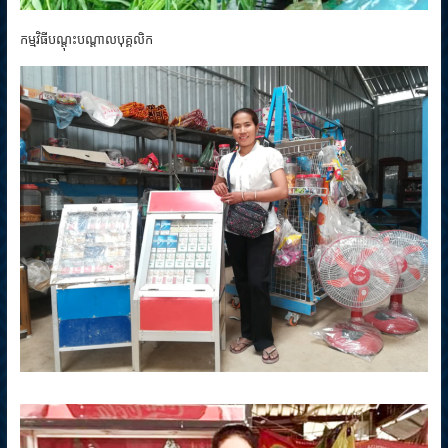
កម្មវិធីបណ្តុះបណ្តាលបុគ្គលិក