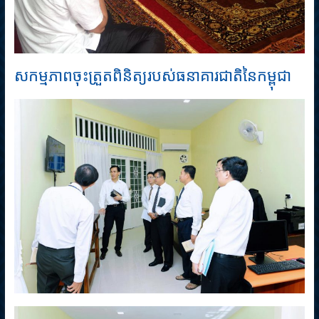
សកម្មភាពចុះត្រួតពិនិត្យរបស់ធនាគារជាតិនៃកម្ពុជា