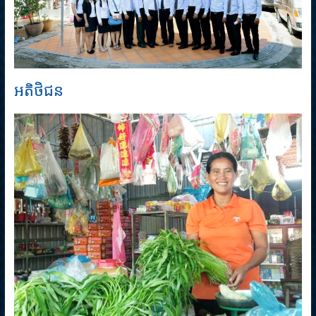
អតិថិជន