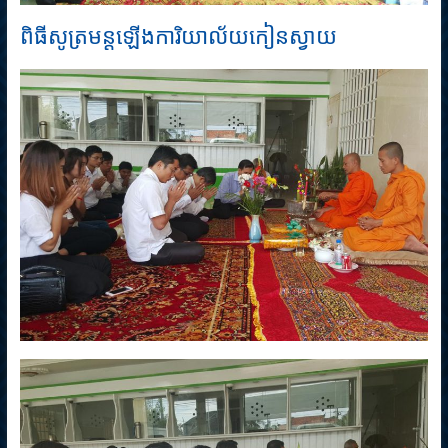
ពិធីសូត្រមន្តឡើងការិយាល័យកៀនស្វាយ