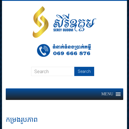
Skip
to
content
Sereyoudom
MFI
MENU
កម្រងរូបភាព