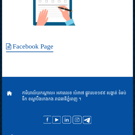
Facebook Page
ការិយាល័យកណ្តាល៖ អគារលេខ ប៉េ៣៧ ផ្លូវលេខ១៩៩ សង្កាត់ ទំនប់
ទឹក ខណ្ឌបឹងកេងកង រាជធានីភ្នំពេញ ។