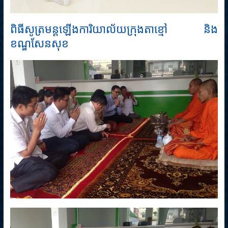
ពិធីសូត្រមន្តឡើងការិយាល័យក្រុងតាខ្មៅ និង
ខណ្ឌសែនសុខ