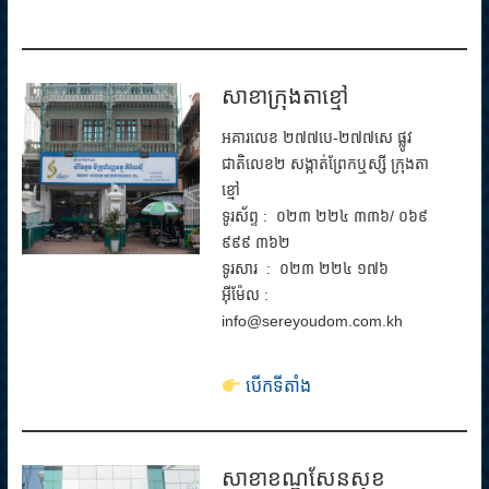
សាខាក្រុងតាខ្មៅ
អគារលេខ ២៧៧បេ-២៧៧សេ ផ្លូវ
ជាតិលេខ២ សង្កាត់ព្រែកឬស្សី ក្រុងតា
ខ្មៅ
ទូរស័ព្ទ : ០២៣ ២២៤ ៣៣៦/ ០៦៩
៩៩៩ ៣៦២
ទូរសារ : ០២៣ ២២៤ ១៧៦
អ៊ីម៉ែល :
info@sereyoudom.com.kh
បើកទីតាំង
សាខាខណ្ឌសែនសុខ