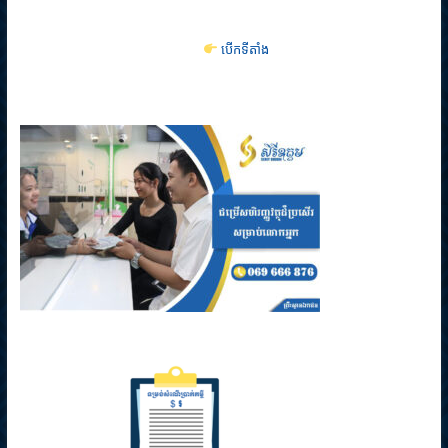
បើកទីតាំង