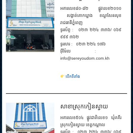
អគារលេខ៨០-៨២ ផ្លូវលេខ២០១០
សង្កាត់គោកឃ្លាង ខណ្ឌសែនសុខ
រាជធានីភ្នំពេញ
ទូរស័ព្ទ​ : ០២៣ ២២៤ ៣៣៦/ ០៦៩
៩៩៩​​ ៣៦២
ទូរសារ : ០២៣ ២២៤ ១៧៦
អ៊ីម៉ែល :
info@sereyoudom.com.kh
បើកទីតាំង
សាខាស្រុកកៀនស្វាយ
អគារលេខ៥០៤ ផ្លូវជាតិលេខ១ ឃុំគគីរ
ស្រុកកៀនស្វាយ ខេត្តកណ្តាល
ទូរស័ព្ទ : ០២៣ ២២៤ ៣៣៦/ ០៦៩