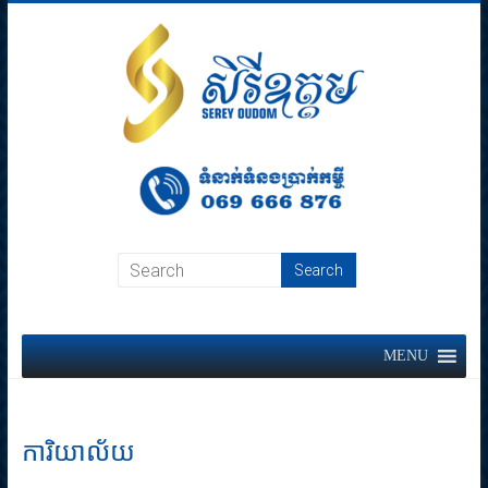
Skip
to
content
Sereyoudom
MFI
MENU
ការិយាល័យ