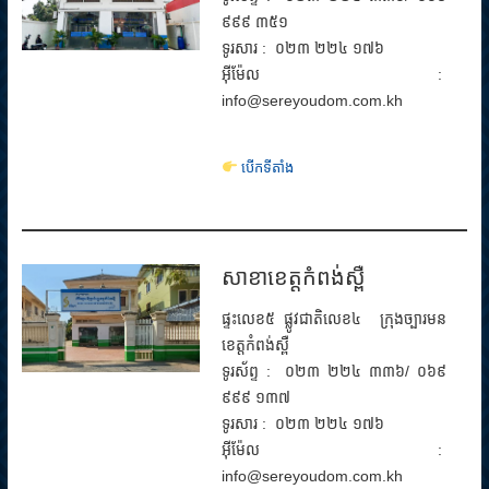
៩៩៩ ៣៥១
ទូរសារ : ០២៣ ២២៤ ១៧៦
អ៊ីម៉ែល :
info@sereyoudom.com.kh
បើកទីតាំង
សាខាខេត្តកំពង់ស្ពឺ
ផ្ទះលេខ៥ ផ្លូវជាតិលេខ៤ ក្រុងច្បារមន
ខេត្តកំពង់ស្ពឺ
ទូរស័ព្ទ : ០២៣ ២២៤ ៣៣៦/ ០៦៩
៩៩៩ ១៣៧
ទូរសារ : ០២៣ ២២៤ ១៧៦
អ៊ីម៉ែល :
info@sereyoudom.com.kh