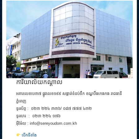
ការិយាល័យកណ្តាល
អគារលេខបេ៣៧ ផ្លូវលេខ១៩៩ សង្កាត់ទំនប់ទឹក ខណ្ឌបឹងកេងកង រាជធានី
ភ្នំពេញ
ទូរស័ព្ទ : ០២៣ ២២៤ ៣៣៦/ ០៨៧ ៧៧៧ ៤៣២
ទូរសារ : ០២៣ ២២៤ ១៧៦
អ៊ីម៉ែល : info@sereyoudom.com.kh
បើកទីតាំង